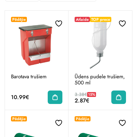
Pēdējie
Atlaide
TOP prece
Barotava trušiem
Ūdens pudele trušiem,
500 ml
3.38€
15%
10.99€
2.87€
Pēdējie
Pēdējie