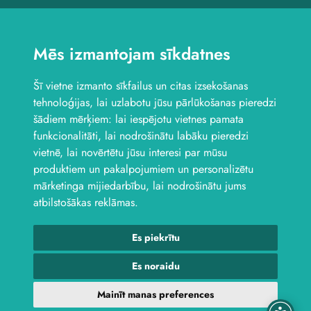
Veikals Saldū, Dzirnavu
iela 4B
Mēs izmantojam sīkdatnes
Veikals Saldū, Kuldīgas
iela 1
Šī vietne izmanto sīkfailus un citas izsekošanas
Veikals Jelgavā, Aviācijas
iela 8B
tehnoloģijas, lai uzlabotu jūsu pārlūkošanas pieredzi
Seko mums
šādiem mērķiem:
lai iespējotu vietnes pamata
funkcionalitāti
,
lai nodrošinātu labāku pieredzi
vietnē
,
lai novērtētu jūsu interesi par mūsu
produktiem un pakalpojumiem un personalizētu
mārketinga mijiedarbību
,
lai nodrošinātu jums
atbilstošākas reklāmas
.
Es piekrītu
© 2026 Laktro. Visas tiesības aizsargātas.
webbuilding.lv
interneta
veikalu izstrāde
Es noraidu
Atteikuma veidlapa
Mainīt manas preferences
Privātuma politika