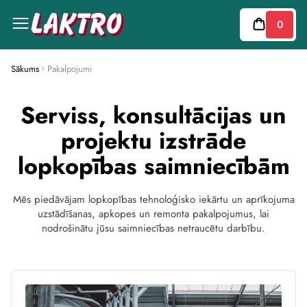
This
website
0
includes
an
accessibility
menu.
Press
Sākums
Pakalpojumi
CTRL
+
F9
Serviss, konsultācijas un
to
enable
projektu izstrāde
screen
reader
lopkopības saimniecībām
adjustments.
Press
CTRL
+
Mēs piedāvājam lopkopības tehnoloģisko iekārtu un aprīkojuma
F5
to
uzstādīšanas, apkopes un remonta pakalpojumus, lai
open
nodrošinātu jūsu saimniecības netraucētu darbību.
the
accessibility
menu.