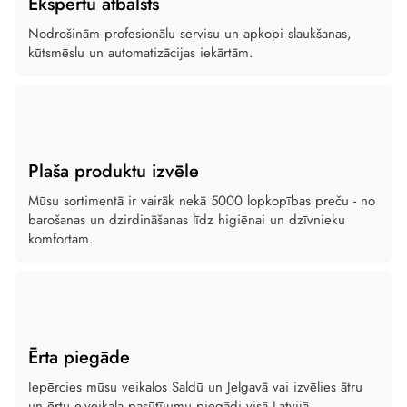
Ekspertu atbalsts
Nodrošinām profesionālu servisu un apkopi slaukšanas,
kūtsmēslu un automatizācijas iekārtām.
Plaša produktu izvēle
Mūsu sortimentā ir vairāk nekā 5000 lopkopības preču - no
barošanas un dzirdināšanas līdz higiēnai un dzīvnieku
komfortam.
Ērta piegāde
Iepērcies mūsu veikalos Saldū un Jelgavā vai izvēlies ātru
un ērtu e-veikala pasūtījumu piegādi visā Latvijā.