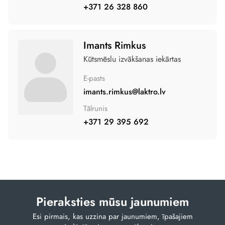
+371 26 328 860
Imants Rimkus
Kūtsmēslu izvākšanas iekārtas
E-pasts
imants.rimkus@laktro.lv
Tālrunis
+371 29 395 692
Pieraksties mūsu jaunumiem
Esi pirmais, kas uzzina par jaunumiem, īpašajiem