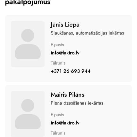
pakalpojumus
Jānis Liepa
Slaukšanas, automatizācijas iekārtas
E-pasts
info@laktro.lv
Tālrunis
+371 26 693 944
Mairis Pilāns
Piena dzesēšanas iekārtas
E-pasts
info@laktro.lv
Tālrunis