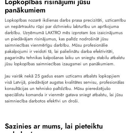
Lopkopības risinājumi jūsu
panākumiem
Lopkopības nozarē ikdienas darbs prasa precizitāti, uzticamību
un nepārtrauktu rūpi par dzīvnieku labturību un aprīkojuma
darbību. Uzņēmumā LAKTRO mēs izprotam šos izaicinājumus
un piedāvājam risinājumus, kas palīdz nodrošināt jūsu
saimniecības vienmērīgu darbību. Mūsu profesionālie
pakalpojumi ir veidoti tā, lai palielinātu darba efektivitāti,
pagarinātu tehnikas kalpošanas laiku un sniegtu stabilu atbalstu
jūsu lopkopības saimniecības izaugsmei un panākumiem.
Jau vairāk nekā 25 gadus esam uzticams atbalsts lopkopjiem
visā Latvijā, piedāvājot augstas kvalitātes servisu, profesionālas
konsultācijas un tehnisko palīdzību. Mūsu pieredzējušo
speciālistu komanda ir vienmēr gatava sniegt atbalstu, lai jūsu
saimniecība darbotos efektīvi un droši.
Sazinies ar mums, lai pieteiktu