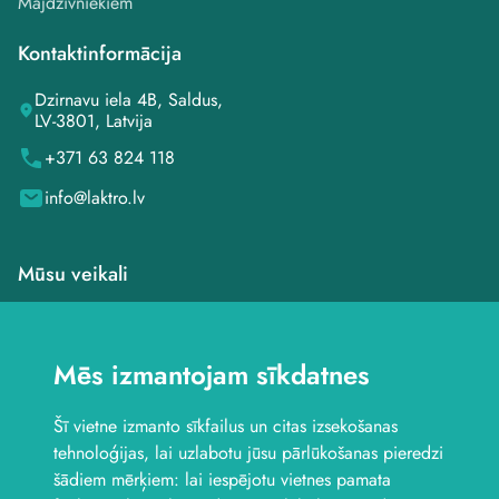
Mājdzīvniekiem
Kontaktinformācija
Dzirnavu iela 4B, Saldus,
LV-3801, Latvija
+371 63 824 118
info@laktro.lv
Mūsu veikali
Veikals Saldū, Dzirnavu
iela 4B
Mēs izmantojam sīkdatnes
Veikals Saldū, Kuldīgas
iela 1
Šī vietne izmanto sīkfailus un citas izsekošanas
Veikals Jelgavā, Aviācijas
iela 8B
tehnoloģijas, lai uzlabotu jūsu pārlūkošanas pieredzi
Seko mums
šādiem mērķiem:
lai iespējotu vietnes pamata