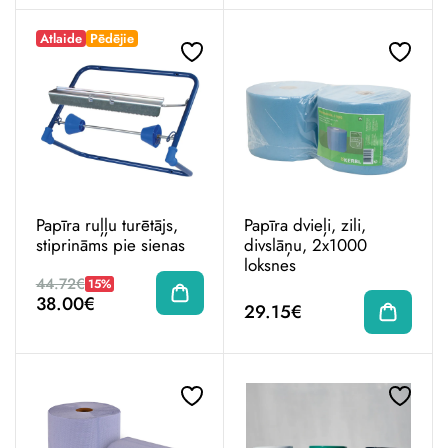
Atlaide
Pēdējie
Papīra ruļļu turētājs,
Papīra dvieļi, zili,
stiprināms pie sienas
divslāņu, 2x1000
loksnes
44.72€
15%
38.00€
29.15€