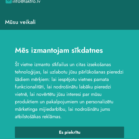
info@laktro.lv
Mūsu veikali
Veikals Saldū, Dzirnavu
iela 4B
Mēs izmantojam sīkdatnes
Veikals Saldū, Kuldīgas
iela 1
Šī vietne izmanto sīkfailus un citas izsekošanas
Veikals Jelgavā, Aviācijas
iela 8B
tehnoloģijas, lai uzlabotu jūsu pārlūkošanas pieredzi
Seko mums
šādiem mērķiem:
lai iespējotu vietnes pamata
funkcionalitāti
,
lai nodrošinātu labāku pieredzi
vietnē
,
lai novērtētu jūsu interesi par mūsu
produktiem un pakalpojumiem un personalizētu
mārketinga mijiedarbību
,
lai nodrošinātu jums
atbilstošākas reklāmas
.
Es piekrītu
© 2026 Laktro. Visas tiesības aizsargātas.
webbuilding.lv
interneta