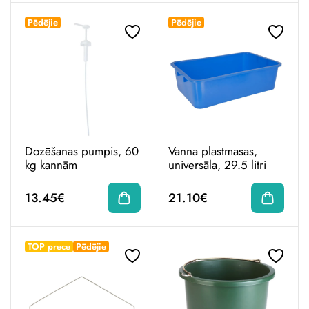
Pēdējie
Pēdējie
Dozēšanas pumpis, 60
Vanna plastmasas,
kg kannām
universāla, 29.5 litri
13.45€
21.10€
TOP prece
Pēdējie