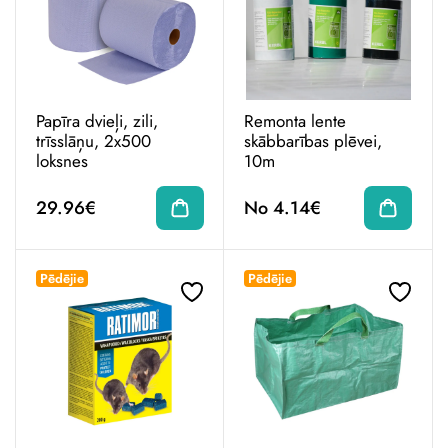
Papīra dvieļi, zili,
Remonta lente
trīsslāņu, 2x500
skābbarības plēvei,
loksnes
10m
29.96€
No 4.14€
Pēdējie
Pēdējie