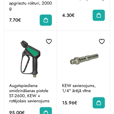
apgrieztu rokturi, 2000
g
4.30€
7.70€
Augstspiediena
KEW savienojums,
smidzināšanas pistole
1/4" ārējā vītne
ST-2600, KEW +
rotējošais savienojums
15.96€
95.00€