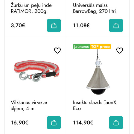
Žurku un peļu inde
Universāls maiss
RATIMOR, 200g
BarrowBag, 270 litri
3.70€
11.08€
Jaunums
TOP prece
Vilkšanas virve ar
Insektu slazds TaonX
āķiem, 4 m
Eco
16.90€
114.90€