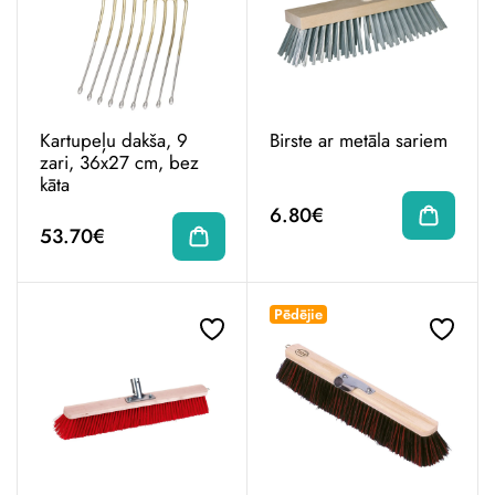
Kartupeļu dakša, 9
Birste ar metāla sariem
zari, 36x27 cm, bez
kāta
6.80€
53.70€
Pēdējie