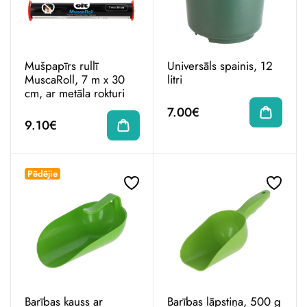
Mušpapīrs rullī
Universāls spainis, 12
MuscaRoll, 7 m x 30
litri
cm, ar metāla rokturi
7.00€
9.10€
Pēdējie
Barības kauss ar
Barības lāpstiņa, 500 g