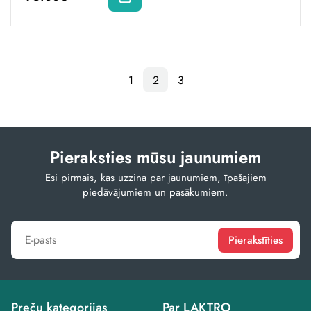
1
2
3
Pieraksties mūsu jaunumiem
Esi pirmais, kas uzzina par jaunumiem, īpašajiem
piedāvājumiem un pasākumiem.
Pierakstīties
Preču kategorijas
Par LAKTRO