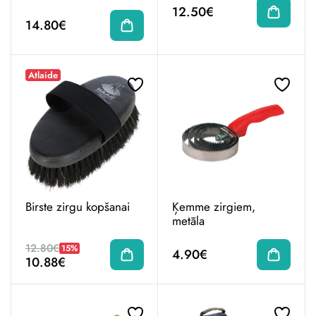
12.50€
14.80€
Atlaide
Birste zirgu kopšanai
Ķemme zirgiem,
metāla
12.80€
15%
4.90€
10.88€