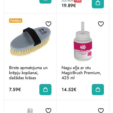
23.40€
15%
19.89€
Pēdējie
Birste apmatojuma un
Nagu eļļa ar otu
krēpju kopšanai,
MagicBrush Premium,
dažādas krāsas
425 ml
7.59€
14.52€