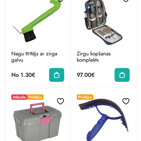
Nagu tīrītājs ar zirga
Zirgu kopšanas
galvu
komplekts
No 1.30€
97.00€
Atlaide
Pēdējie
Pēdējie