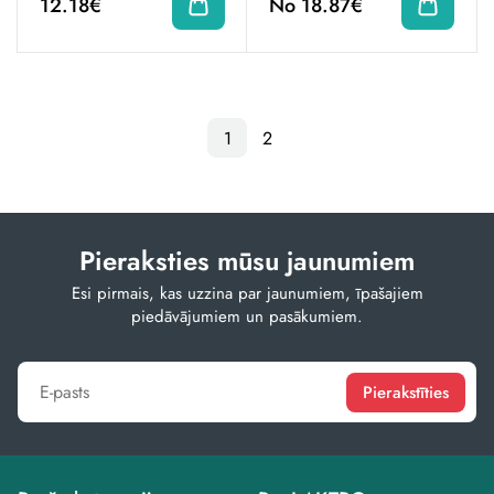
12.18€
No 18.87€
1
2
Pieraksties mūsu jaunumiem
Esi pirmais, kas uzzina par jaunumiem, īpašajiem
piedāvājumiem un pasākumiem.
Pierakstīties