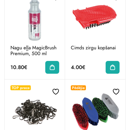
Nagu eļļa MagicBrush
Cimds zirgu kopšanai
Premium, 500 ml
10.80€
4.00€
TOP prece
Pēdējie