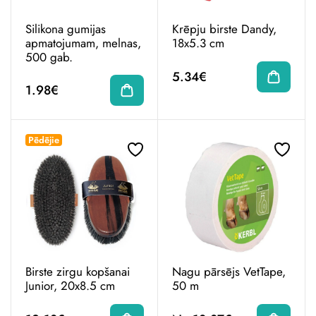
Silikona gumijas
Krēpju birste Dandy,
apmatojumam, melnas,
18x5.3 cm
500 gab.
5.34€
1.98€
Pēdējie
Birste zirgu kopšanai
Nagu pārsējs VetTape,
Junior, 20x8.5 cm
50 m