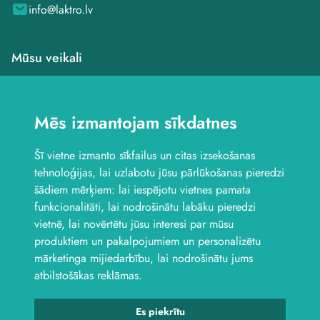
info@laktro.lv
Mūsu veikali
Veikals Saldū, Dzirnavu
iela 4B
Mēs izmantojam sīkdatnes
Veikals Saldū, Kuldīgas
iela 1
Šī vietne izmanto sīkfailus un citas izsekošanas
Veikals Jelgavā, Aviācijas
iela 8B
tehnoloģijas, lai uzlabotu jūsu pārlūkošanas pieredzi
Seko mums
šādiem mērķiem:
lai iespējotu vietnes pamata
funkcionalitāti
,
lai nodrošinātu labāku pieredzi
vietnē
,
lai novērtētu jūsu interesi par mūsu
produktiem un pakalpojumiem un personalizētu
mārketinga mijiedarbību
,
lai nodrošinātu jums
atbilstošākas reklāmas
.
Es piekrītu