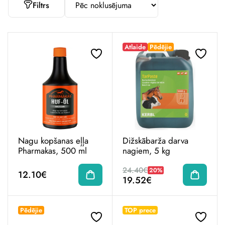
Filtrs
Atlaide
Pēdējie
Nagu kopšanas eļļa
Dižskābarža darva
Pharmakas, 500 ml
nagiem, 5 kg
24.40€
20%
12.10€
19.52€
Pēdējie
TOP prece