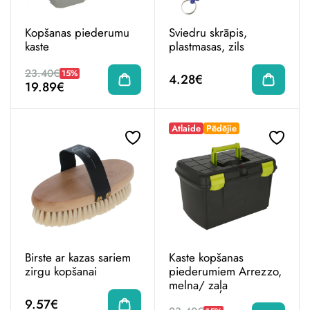
Kopšanas piederumu
Sviedru skrāpis,
kaste
plastmasas, zils
23.40€
15%
4.28€
19.89€
Atlaide
Pēdējie
Birste ar kazas sariem
Kaste kopšanas
zirgu kopšanai
piederumiem Arrezzo,
melna/ zaļa
9.57€