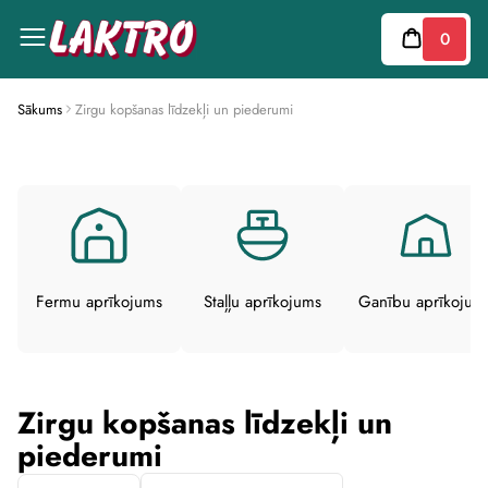
This
website
0
includes
an
accessibility
menu.
Press
Sākums
Zirgu kopšanas līdzekļi un piederumi
CTRL
+
F9
to
enable
screen
reader
adjustments.
Press
CTRL
Fermu aprīkojums
Staļļu aprīkojums
Ganību aprīkojum
+
F5
to
open
the
accessibility
menu.
Zirgu kopšanas līdzekļi un
piederumi