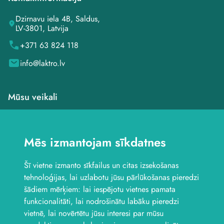
Dzirnavu iela 4B, Saldus,
LV-3801, Latvija
+371 63 824 118
info@laktro.lv
Mūsu veikali
Veikals Saldū, Dzirnavu
iela 4B
Mēs izmantojam sīkdatnes
Veikals Saldū, Kuldīgas
iela 1
Šī vietne izmanto sīkfailus un citas izsekošanas
Veikals Jelgavā, Aviācijas
iela 8B
tehnoloģijas, lai uzlabotu jūsu pārlūkošanas pieredzi
Seko mums
šādiem mērķiem:
lai iespējotu vietnes pamata
funkcionalitāti
,
lai nodrošinātu labāku pieredzi
vietnē
,
lai novērtētu jūsu interesi par mūsu