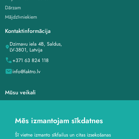
Dārzam
Mājdzīvniekiem
Kontaktinformācija
Dzirnavu iela 4B, Saldus,
LV-3801, Latvija
+371 63 824 118
info@laktro.lv
Mūsu veikali
Veikals Saldū, Dzirnavu
iela 4B
Mēs izmantojam sīkdatnes
Veikals Saldū, Kuldīgas
iela 1
Šī vietne izmanto sīkfailus un citas izsekošanas
Veikals Jelgavā, Aviācijas