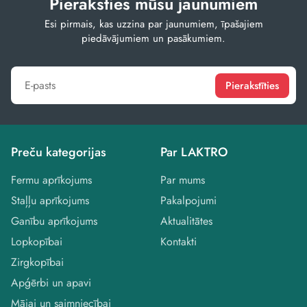
Pieraksties mūsu jaunumiem
Esi pirmais, kas uzzina par jaunumiem, īpašajiem
piedāvājumiem un pasākumiem.
Pierakstīties
Preču kategorijas
Par LAKTRO
Fermu aprīkojums
Par mums
Staļļu aprīkojums
Pakalpojumi
Ganību aprīkojums
Aktualitātes
Lopkopībai
Kontakti
Zirgkopībai
Apģērbi un apavi
Mājai un saimniecībai