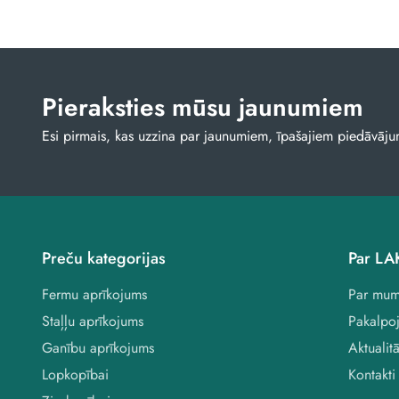
Pieraksties mūsu jaunumiem
Esi pirmais, kas uzzina par jaunumiem, īpašajiem piedāvā
Preču kategorijas
Par L
Fermu aprīkojums
Par mum
Staļļu aprīkojums
Pakalpo
Ganību aprīkojums
Aktualit
Lopkopībai
Kontakti