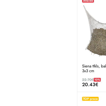
Atlaide
Siena tīkls, ba
3x3 cm
22.70€
10%
20.43€
TOP prece