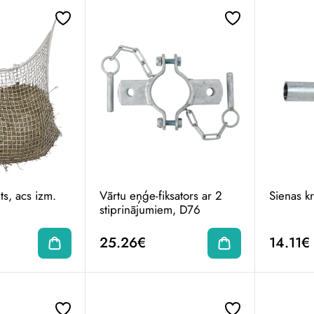
lts, acs izm.
Vārtu eņģe-fiksators ar 2
Sienas k
stiprinājumiem, D76
25.26€
14.11€