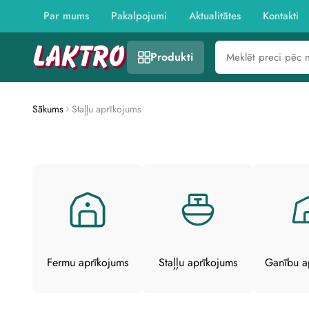
This
website
Par mums
Pakalpojumi
Aktualitātes
Kontakti
includes
an
accessibility
Produkti
menu.
Press
CTRL
+
F9
Sākums
Staļļu aprīkojums
to
enable
screen
reader
adjustments.
Press
CTRL
+
F5
to
open
the
accessibility
menu.
Fermu aprīkojums
Staļļu aprīkojums
Ganību a