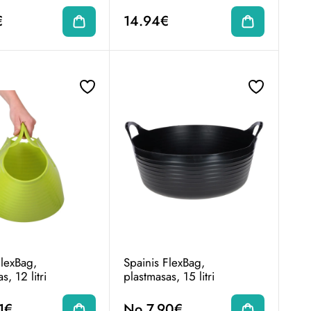
€
14.94€
FlexBag,
Spainis FlexBag,
s, 12 litri
plastmasas, 15 litri
1€
No 7.90€