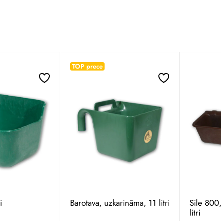
TOP prece
i
Barotava, uzkarināma, 11 litri
Sile 800
litri