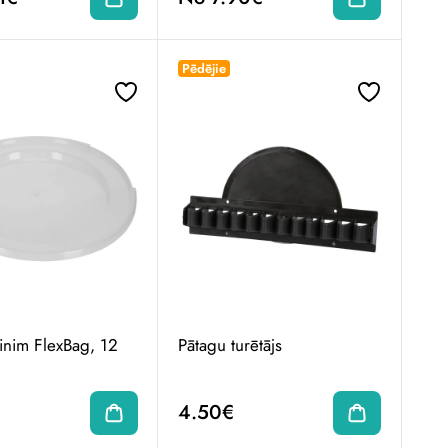
Pēdējie
inim FlexBag, 12
Pātagu turētājs
4.50€