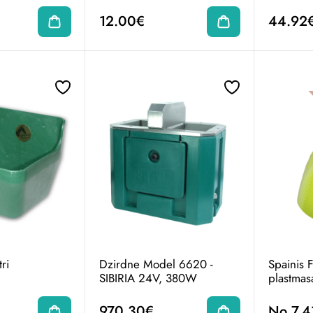
12.00€
44.92
tri
Dzirdne Model 6620 -
Spainis 
SIBIRIA 24V, 380W
plastmasa
970.30€
No 7.4