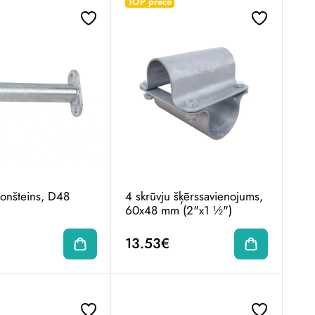
TOP prece
ronšteins, D48
4 skrūvju šķērssavienojums,
60x48 mm (2"x1 ½")
13.53€