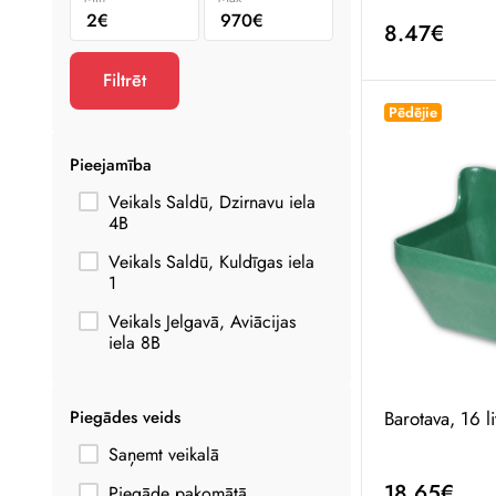
8.47€
Filtrēt
Pēdējie
Pieejamība
Veikals Saldū, Dzirnavu iela
4B
Veikals Saldū, Kuldīgas iela
1
Veikals Jelgavā, Aviācijas
iela 8B
Piegādes veids
Barotava, 16 li
Saņemt veikalā
18.65€
Piegāde pakomātā