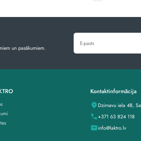
jumiem un pasākumiem.
AKTRO
Kontaktinformācija
s
Dzirnavu iela 4B, Sa
jumi
+371 63 824 118
ātes
info@laktro.lv