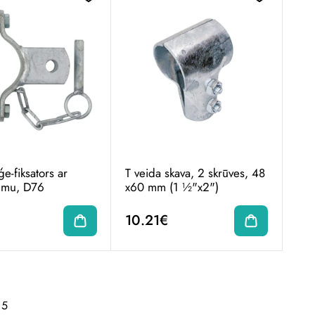
e-fiksators ar
T veida skava, 2 skrūves, 48​​
jumu, D76
x60 mm (1 ½"x2")
10.21€
5