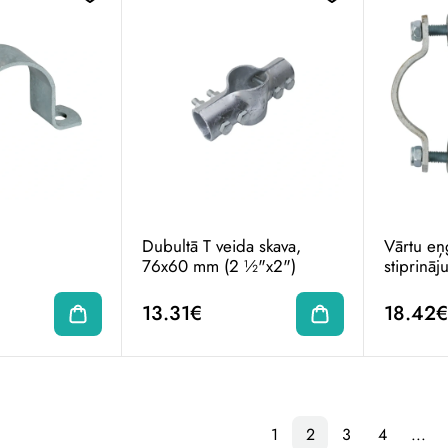
Dubultā T veida skava,
Vārtu eņģ
76x60 mm (2 ½"x2")
stiprinā
13.31€
18.42€
1
2
3
4
...