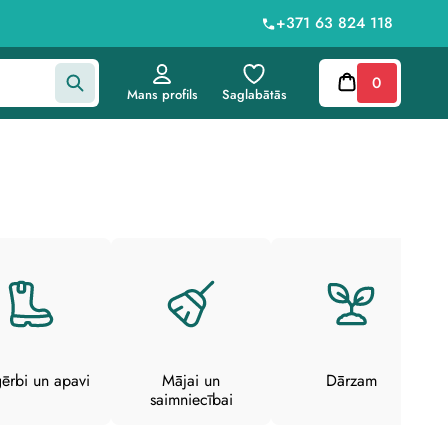
+371 63 824 118
0
Mans profils
Saglabātās
ērbi un apavi
Mājai un
Dārzam
saimniecībai