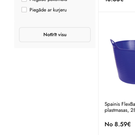
Piegāde ar kurjeru
Notīrīt visu
Spainis FlexB
plastmasas, 28 
No 8.59€