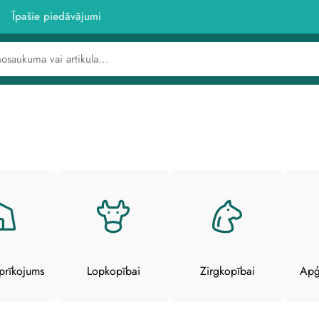
Īpašie piedāvājumi
prīkojums
Lopkopībai
Zirgkopībai
Apģ