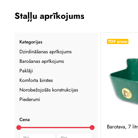
Staļļu aprīkojums
Kategorijas
TOP prece
Dzirdināšanas aprīkojums
Barošanas aprīkojums
Paklāji
Komforta birstes
Norobežojošās konstrukcijas
Piederumi
Cena
Barotava, 7 litr
Min
Max