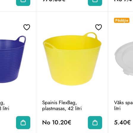
Pēdējie
ag,
Spainis FlexBag,
Vāks spa
litri
plastmasas, 42 litri
litri
No 10.20€
5.40€