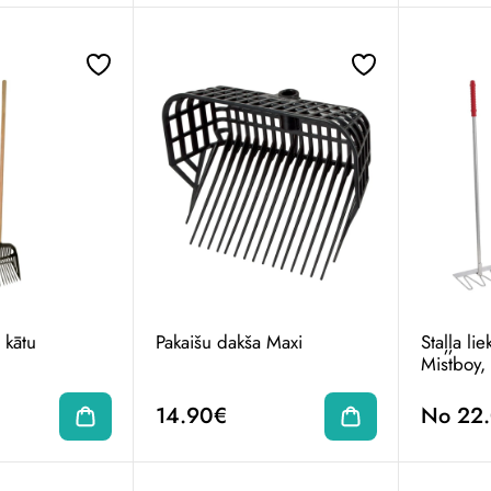
 kātu
Pakaišu dakša Maxi
Staļļa li
Mistboy,
14.90€
No 22