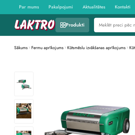
This
website
Par mums
Pakalpojumi
Aktualitātes
Kontakti
includes
an
accessibility
Produkti
menu.
Press
CTRL
+
F9
Sākums
Fermu aprīkojums
Kūtsmēslu izvākšanas aprīkojums
Kūt
to
enable
screen
reader
adjustments.
Press
CTRL
+
F5
to
open
the
accessibility
menu.