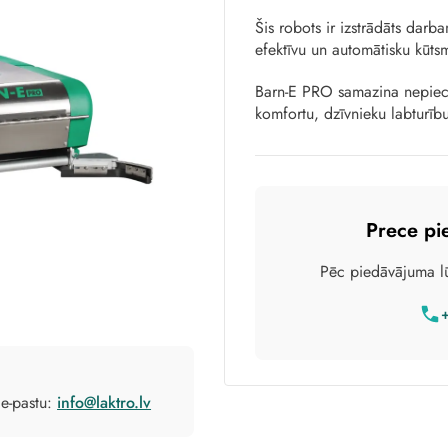
Šis robots ir izstrādāts dar
efektīvu un automātisku kūts
Barn-E PRO samazina nepiec
komfortu, dzīvnieku labturīb
Prece pi
Pēc piedāvājuma lū
 e-pastu:
info@laktro.lv