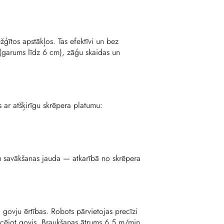
ģītos apstākļos. Tas efektīvi un bez
(garums līdz 6 cm), zāģu skaidas un
 ar atšķirīgu skrēpera platumu:
u savākšanas jauda — atkarībā no skrēpera
ā govju ērtības. Robots pārvietojas precīzi
ucējot govis. Braukšanas ātrums 6,5 m/min