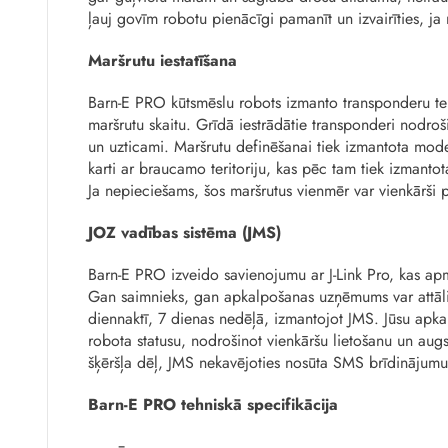
ļauj govīm robotu pienācīgi pamanīt un izvairīties, ja
Maršrutu iestatīšana
Barn-E PRO kūtsmēslu robots izmanto transponderu tehn
maršrutu skaitu. Grīdā iestrādātie transponderi nodroši
un uzticami. Maršrutu definēšanai tiek izmantota m
karti ar braucamo teritoriju, kas pēc tam tiek izman
Ja nepieciešams, šos maršrutus vienmēr var vienkārši 
JOZ vadības sistēma (JMS)
Barn-E PRO izveido savienojumu ar J-Link Pro, kas ap
Gan saimnieks, gan apkalpošanas uzņēmums var attāli
diennaktī, 7 dienas nedēļā, izmantojot JMS. Jūsu apka
robota statusu, nodrošinot vienkāršu lietošanu un augstu
šķēršļa dēļ, JMS nekavējoties nosūta SMS brīdinājumu, 
Barn-E PRO tehniskā specifikācija