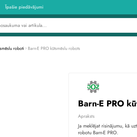
Īpašie piedāvājumi
smēslu roboti
Barn-E PRO kūtsmēslu robots
Barn-E PRO kū
Apraksts
Ja meklējat risinājumu, kā uzt
robotu Barn-E PRO.