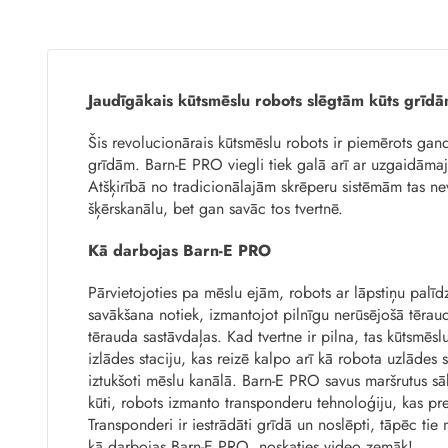
Jaudīgākais kūtsmēslu robots slēgtām kūts grīd
Šis revolucionārais kūtsmēslu robots ir piemērots gand
grīdām. Barn-E PRO viegli tiek galā arī ar uzgaidām
Atšķirībā no tradicionālajām skrēperu sistēmām tas nev
šķērskanālu, bet gan savāc tos tvertnē.
Kā darbojas Barn-E PRO
Pārvietojoties pa mēslu ejām, robots ar lāpstiņu palīd
savākšana notiek, izmantojot pilnīgu nerūsējošā tēraud
tērauda sastāvdaļas. Kad tvertne ir pilna, tas kūtsmēsl
izlādes staciju, kas reizē kalpo arī kā robota uzlādes 
iztukšoti mēslu kanālā. Barn-E PRO savus maršrutus sāk
kūti, robots izmanto transponderu tehnoloģiju, kas pre
Transponderi ir iestrādāti grīdā un noslēpti, tāpēc tie
kā darbojas Barn-E PRO, noskaties video zemāk!