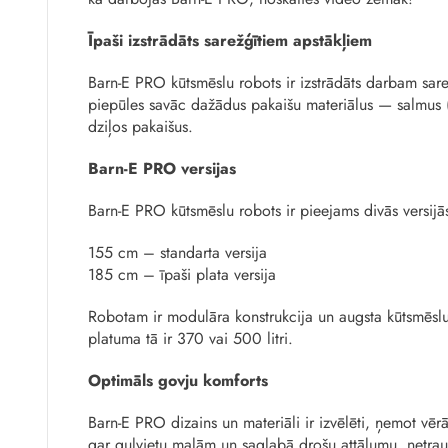
Īpaši izstrādāts sarežģītiem apstākļiem
Barn-E PRO kūtsmēslu robots ir izstrādāts darbam sarež
piepūles savāc dažādus pakaišu materiālus — salmus 
dziļos pakaišus.
Barn-E PRO versijas
Barn-E PRO kūtsmēslu robots ir pieejams divās versijās
155 cm – standarta versija
185 cm – īpaši plata versija
Robotam ir modulāra konstrukcija un augsta kūtsmēsl
platuma tā ir 370 vai 500 litri.
Optimāls govju komforts
Barn-E PRO dizains un materiāli ir izvēlēti, ņemot vēr
gar guļvietu malām un saglabā drošu attālumu, netra