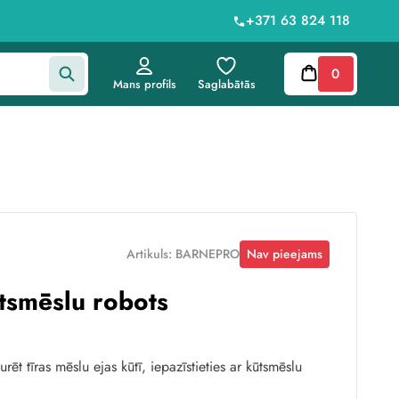
+371 63 824 118
0
Mans profils
Saglabātās
Artikuls: BARNEPRO
Nav pieejams
tsmēslu robots
urēt tīras mēslu ejas kūtī, iepazīstieties ar kūtsmēslu