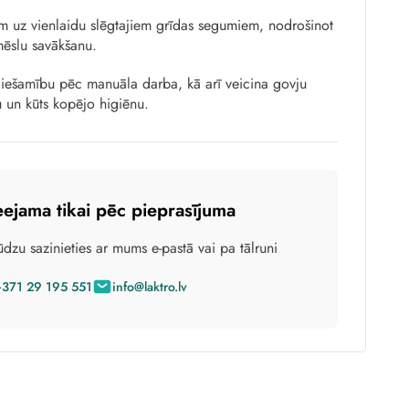
bam uz vienlaidu slēgtajiem grīdas segumiem, nodrošinot
mēslu savākšanu.
iešamību pēc manuāla darba, kā arī veicina govju
u un kūts kopējo higiēnu.
eejama tikai pēc pieprasījuma
dzu sazinieties ar mums e-pastā vai pa tālruni
+371 29 195 551
info@laktro.lv