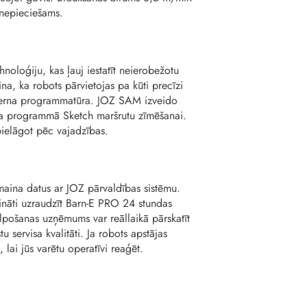
 nepieciešams.
oloģiju, kas ļauj iestatīt neierobežotu
na, ka robots pārvietojas pa kūti precīzi
oderna programmatūra. JOZ SAM izveido
tota programmā Sketch maršrutu zīmēšanai.
pielāgot pēc vajadzības.
maina datus ar JOZ pārvaldības sistēmu.
nāti uzraudzīt Barn-E PRO 24 stundas
lpošanas uzņēmums var reāllaikā pārskatīt
 servisa kvalitāti. Ja robots apstājas
lai jūs varētu operatīvi reaģēt.