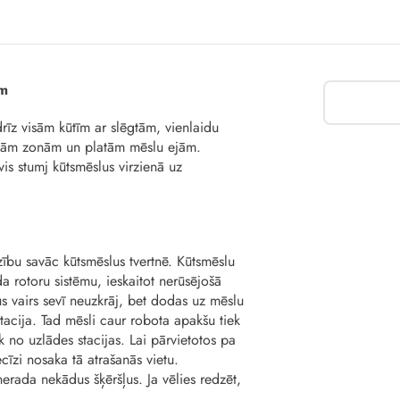
ām
rīz visām kūtīm ar slēgtām, vienlaidu
ajām zonām un platām mēslu ejām.
is stumj kūtsmēslus virzienā uz
zību savāc kūtsmēslus tvertnē. Kūtsmēslu
a rotoru sistēmu, ieskaitot nerūsējošā
us vairs sevī neuzkrāj, bet dodas uz mēslu
stacija. Tad mēsli caur robota apakšu tiek
 no uzlādes stacijas. Lai pārvietotos pa
cīzi nosaka tā atrašanās vietu.
 nerada nekādus šķēršļus. Ja vēlies redzēt,