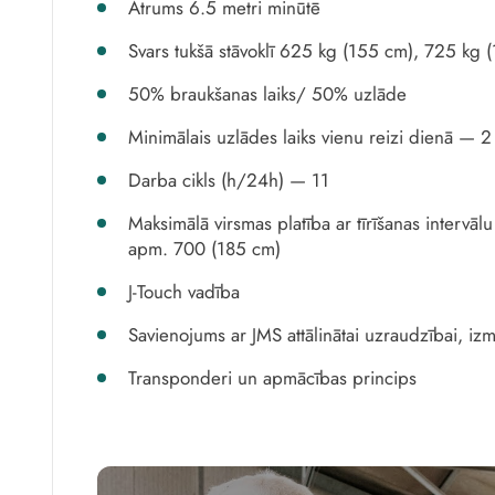
Ātrums 6.5 metri minūtē
Svars tukšā stāvoklī 625 kg (155 cm), 725 kg 
50% braukšanas laiks/ 50% uzlāde
Minimālais uzlādes laiks vienu reizi dienā — 2
Darba cikls (h/24h) — 11
Maksimālā virsmas platība ar tīrīšanas interv
apm. 700 (185 cm)
J-Touch vadība
Savienojums ar JMS attālinātai uzraudzībai, izm
Transponderi un apmācības princips