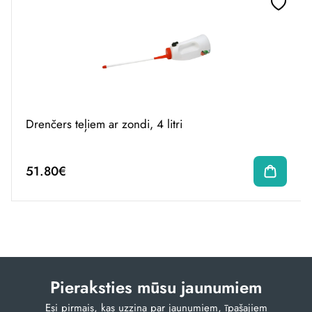
Drenčers teļiem ar zondi, 4 litri
51.80€
Pieraksties mūsu jaunumiem
Esi pirmais, kas uzzina par jaunumiem, īpašajiem