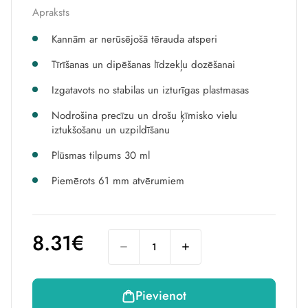
Apraksts
Kannām ar nerūsējošā tērauda atsperi
Tīrīšanas un dipēšanas līdzekļu dozēšanai
Izgatavots no stabilas un izturīgas plastmasas
Nodrošina precīzu un drošu ķīmisko vielu
iztukšošanu un uzpildīšanu
Plūsmas tilpums 30 ml
Piemērots 61 mm atvērumiem
8.31€
Pievienot