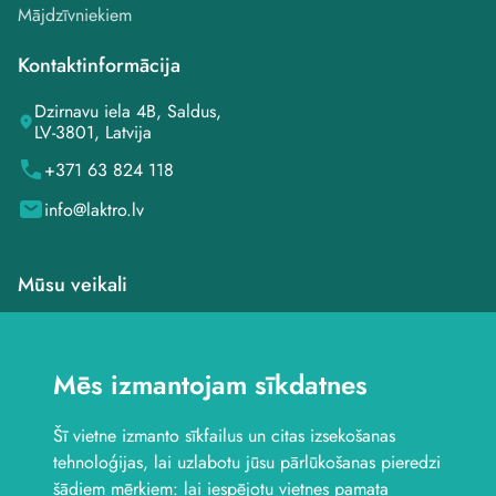
Mājdzīvniekiem
Kontaktinformācija
Dzirnavu iela 4B, Saldus,
LV-3801, Latvija
+371 63 824 118
info@laktro.lv
Mūsu veikali
Veikals Saldū, Dzirnavu
iela 4B
Mēs izmantojam sīkdatnes
Veikals Saldū, Kuldīgas
iela 1
Šī vietne izmanto sīkfailus un citas izsekošanas
Veikals Jelgavā, Aviācijas
iela 8B
tehnoloģijas, lai uzlabotu jūsu pārlūkošanas pieredzi
Seko mums
šādiem mērķiem:
lai iespējotu vietnes pamata