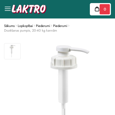
This
website
0
includes
an
accessibility
menu.
Press
Sākums
Lopkopībai
Piederumi
Piederumi
CTRL
Dozēšanas pumpis, 20-40 kg kannām
+
F9
to
enable
screen
reader
adjustments.
Press
CTRL
+
F5
to
open
the
accessibility
menu.