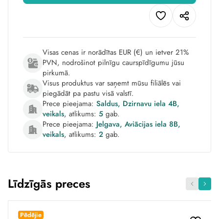
Visas cenas ir norādītas EUR (€) un ietver 21%
PVN, nodrošinot pilnīgu caurspīdīgumu jūsu
pirkumā.
Visus produktus var saņemt mūsu filiālēs vai
piegādāt pa pastu visā valstī.
Prece pieejama:
Saldus, Dzirnavu iela 4B,
veikals
, atlikums:
5
gab.
Prece pieejama:
Jelgava, Aviācijas iela 8B,
veikals
, atlikums:
2
gab.
Līdzīgās preces
Pēdējie