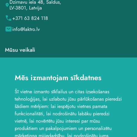
Dzirnavu iela 4B, Saldus,
LV-3801, Latvija
+371 63 824 118
info@laktro.lv
Mūsu veikali
Veikals Saldū, Dzirnavu
iela 4B
Mēs izmantojam sīkdatnes
Veikals Saldū, Kuldīgas
iela 1
Šī vietne izmanto sīkfailus un citas izsekošanas
Veikals Jelgavā, Aviācijas
iela 8B
tehnoloģijas, lai uzlabotu jūsu pārlūkošanas pieredzi
Seko mums
šādiem mērķiem:
lai iespējotu vietnes pamata
funkcionalitāti
,
lai nodrošinātu labāku pieredzi
vietnē
,
lai novērtētu jūsu interesi par mūsu
produktiem un pakalpojumiem un personalizētu
mārketinga mijiedarbību
,
lai nodrošinātu jums