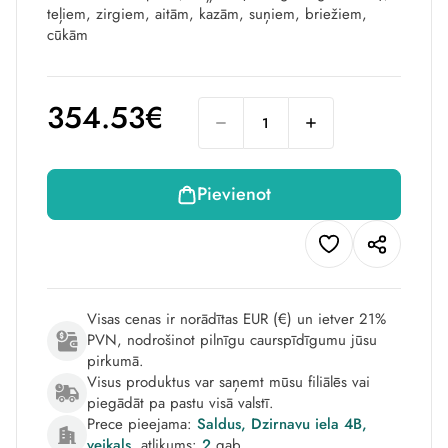
teļiem, zirgiem, aitām, kazām, suņiem, briežiem,
cūkām
354.53€
Pievienot
Visas cenas ir norādītas EUR (€) un ietver 21%
PVN, nodrošinot pilnīgu caurspīdīgumu jūsu
pirkumā.
Visus produktus var saņemt mūsu filiālēs vai
piegādāt pa pastu visā valstī.
Prece pieejama:
Saldus, Dzirnavu iela 4B,
veikals
, atlikums:
2
gab.