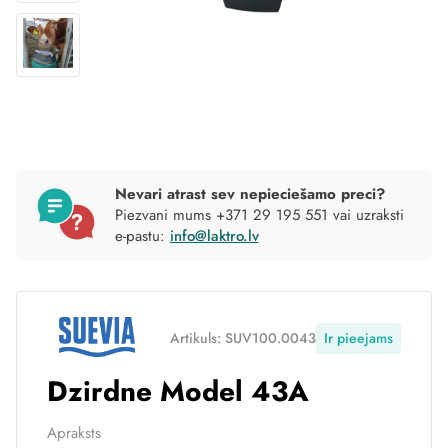
Nevari atrast sev nepieciešamo preci?
Piezvani mums +371 29 195 551 vai uzraksti
e-pastu:
info@laktro.lv
Artikuls: SUV100.0043
Ir pieejams
Dzirdne Model 43A
Apraksts