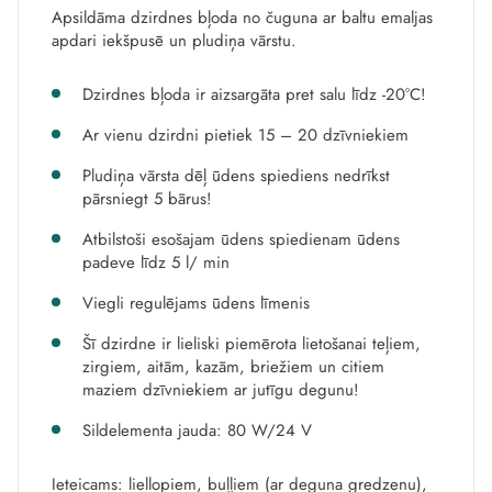
Apsildāma dzirdnes bļoda no čuguna ar baltu emaljas
apdari iekšpusē un pludiņa vārstu.
Dzirdnes bļoda ir aizsargāta pret salu līdz -20°C!
Ar vienu dzirdni pietiek 15 – 20 dzīvniekiem
Pludiņa vārsta dēļ ūdens spiediens nedrīkst
pārsniegt 5 bārus!
Atbilstoši esošajam ūdens spiedienam ūdens
padeve līdz 5 l/ min
Viegli regulējams ūdens līmenis
Šī dzirdne ir lieliski piemērota lietošanai teļiem,
zirgiem, aitām, kazām, briežiem un citiem
maziem dzīvniekiem ar jutīgu degunu!
Sildelementa jauda: 80 W/24 V
Ieteicams: liellopiem, buļļiem (ar deguna gredzenu),