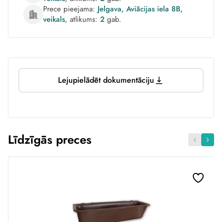
Prece pieejama:
Jelgava, Aviācijas iela 8B,
veikals
, atlikums:
2
gab.
Lejupielādēt dokumentāciju
Līdzīgās preces