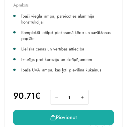
Apraksts
Īpaši viegla lampa, pateicoties alumīnija
konstrukcijai
Komplektā ietilpst piekaramā ķēde un savākšanas
paplāte
Lieliska cenas un vērtības attiecība
Izturīgs pret koroziju un skrāpējumiem
Īpaša UVA lampa, kas ļoti pievilina kukaiņus
90.71€
Pievienot