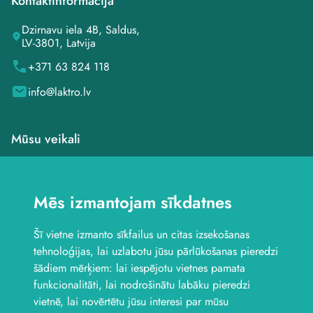
Kontaktinformācija
Dzirnavu iela 4B, Saldus,
LV-3801, Latvija
+371 63 824 118
info@laktro.lv
Mūsu veikali
Veikals Saldū, Dzirnavu
iela 4B
Mēs izmantojam sīkdatnes
Veikals Saldū, Kuldīgas
iela 1
Šī vietne izmanto sīkfailus un citas izsekošanas
Veikals Jelgavā, Aviācijas
iela 8B
tehnoloģijas, lai uzlabotu jūsu pārlūkošanas pieredzi
Seko mums
šādiem mērķiem:
lai iespējotu vietnes pamata
funkcionalitāti
,
lai nodrošinātu labāku pieredzi
vietnē
,
lai novērtētu jūsu interesi par mūsu