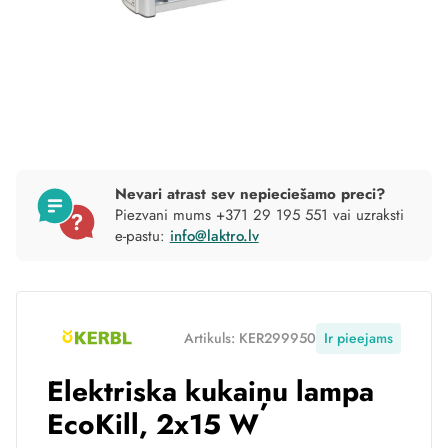
Nevari atrast sev nepieciešamo preci?
Piezvani mums +371 29 195 551 vai uzraksti
e-pastu:
info@laktro.lv
Artikuls: KER299950
Ir pieejams
Elektriska kukaiņu lampa
EcoKill, 2x15 W