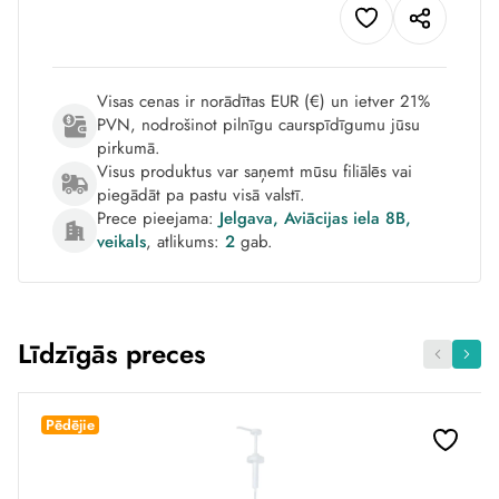
Visas cenas ir norādītas EUR (€) un ietver 21%
PVN, nodrošinot pilnīgu caurspīdīgumu jūsu
pirkumā.
Visus produktus var saņemt mūsu filiālēs vai
piegādāt pa pastu visā valstī.
Prece pieejama:
Jelgava, Aviācijas iela 8B,
veikals
, atlikums:
2
gab.
Līdzīgās preces
Pēdējie