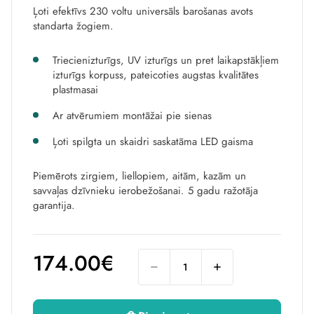
Ļoti efektīvs 230 voltu universāls barošanas avots
standarta žogiem.
Triecienizturīgs, UV izturīgs un pret laikapstākļiem
izturīgs korpuss, pateicoties augstas kvalitātes
plastmasai
Ar atvērumiem montāžai pie sienas
Ļoti spilgta un skaidri saskatāma LED gaisma
Piemērots zirgiem, liellopiem, aitām, kazām un
savvaļas dzīvnieku ierobežošanai. 5 gadu ražotāja
garantija.
174.00€