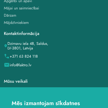
Apģērbi un apavi
Mājai un saimniecībai
Dārzam
Mājdzīvniekiem
Kontaktinformācija
Dzirnavu iela 4B, Saldus,
LV-3801, Latvija
+371 63 824 118
info@laktro.lv
Mūsu veikali
Veikals Saldū, Dzirnavu
iela 4B
Mēs izmantojam sīkdatnes
Veikals Saldū, Kuldīgas
iela 1