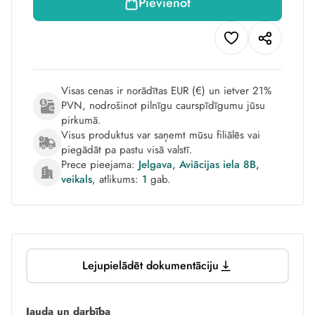
Pievienot
Visas cenas ir norādītas EUR (€) un ietver 21%
PVN, nodrošinot pilnīgu caurspīdīgumu jūsu
pirkumā.
Visus produktus var saņemt mūsu filiālēs vai
piegādāt pa pastu visā valstī.
Prece pieejama:
Jelgava, Aviācijas iela 8B,
veikals
, atlikums:
1
gab.
Lejupielādēt dokumentāciju
Jauda un darbība