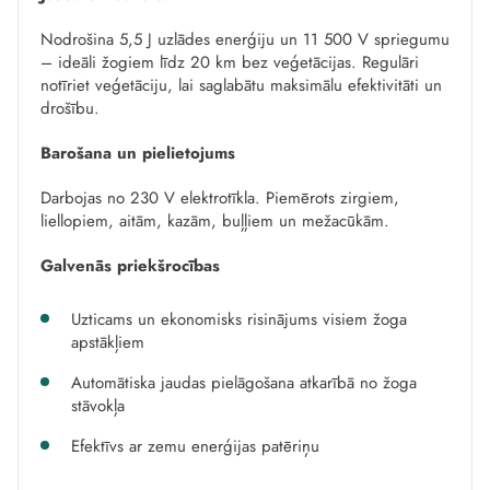
Nodrošina 5,5 J uzlādes enerģiju un 11 500 V spriegumu
– ideāli žogiem līdz 20 km bez veģetācijas. Regulāri
notīriet veģetāciju, lai saglabātu maksimālu efektivitāti un
drošību.
Barošana un pielietojums
Darbojas no 230 V elektrotīkla. Piemērots zirgiem,
liellopiem, aitām, kazām, buļļiem un mežacūkām.
Galvenās priekšrocības
Uzticams un ekonomisks risinājums visiem žoga
apstākļiem
Automātiska jaudas pielāgošana atkarībā no žoga
stāvokļa
Efektīvs ar zemu enerģijas patēriņu