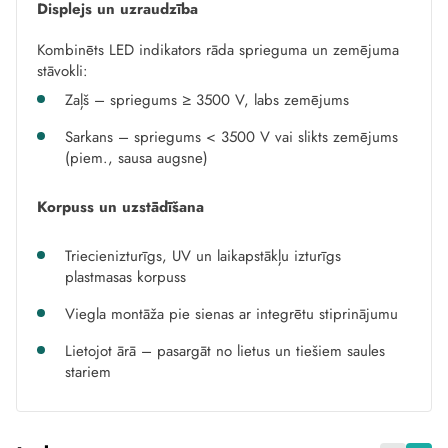
Displejs un uzraudzība
Kombinēts LED indikators rāda sprieguma un zemējuma
stāvokli:
Zaļš – spriegums ≥ 3500 V, labs zemējums
Sarkans – spriegums < 3500 V vai slikts zemējums
(piem., sausa augsne)
Korpuss un uzstādīšana
Triecienizturīgs, UV un laikapstākļu izturīgs
plastmasas korpuss
Viegla montāža pie sienas ar integrētu stiprinājumu
Lietojot ārā – pasargāt no lietus un tiešiem saules
stariem