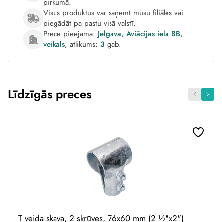
pirkumā.
Visus produktus var saņemt mūsu filiālēs vai
piegādāt pa pastu visā valstī.
Prece pieejama:
Jelgava, Aviācijas iela 8B,
veikals
, atlikums:
3
gab.
Līdzīgās preces
T veida skava, 2 skrūves, 76x60 mm (2 ½"x2")