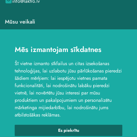
info@laktro.lv
Mūsu veikali
Veikals Saldū, Dzirnavu
iela 4B
Mēs izmantojam sīkdatnes
Veikals Saldū, Kuldīgas
iela 1
Šī vietne izmanto sīkfailus un citas izsekošanas
Veikals Jelgavā, Aviācijas
iela 8B
tehnoloģijas, lai uzlabotu jūsu pārlūkošanas pieredzi
Seko mums
šādiem mērķiem:
lai iespējotu vietnes pamata
funkcionalitāti
,
lai nodrošinātu labāku pieredzi
vietnē
,
lai novērtētu jūsu interesi par mūsu
produktiem un pakalpojumiem un personalizētu
mārketinga mijiedarbību
,
lai nodrošinātu jums
atbilstošākas reklāmas
.
Es piekrītu
© 2026 Laktro. Visas tiesības aizsargātas.
webbuilding.lv
interneta