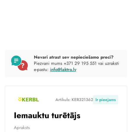
Nevari atrast sev nepieciešamo preci?
Piezvani mums +371 29 195 551 vai uzraksti
e-pastu:
info@laktro.lv
Artikuls: KER321362
Ir pieejams
Iemauktu turētājs
Apraksts