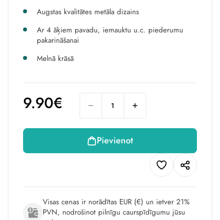
Augstas kvalitātes metāla dizains
Ar 4 āķiem pavadu, iemauktu u.c. piederumu
pakarināšanai
Melnā krāsā
9.90€
Pievienot
Visas cenas ir norādītas EUR (€) un ietver 21%
PVN, nodrošinot pilnīgu caurspīdīgumu jūsu