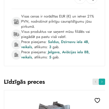
Visas cenas ir norādītas EUR (€) un ietver 21%
PVN, nodrošinot pilnīgu caurspīdīgumu jūsu
pirkumā.
Visus produktus var saņemt mūsu filiālēs vai
piegādāt pa pastu visā valstī.
Prece pieejama:
Saldus, Dzirnavu iela 4B,
veikals
, atlikums:
3
gab.
Prece pieejama:
Jelgava, Aviācijas iela 8B,
veikals
, atlikums:
5
gab.
Līdzīgās preces