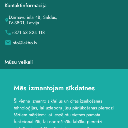
Kontaktinformācija
Dzirnavu iela 4B, Saldus,
LV-3801, Latvija
+371 63 824 118
info@laktro.lv
Mūsu veikali
Veikals Saldū, Dzirnavu
iela 4B
Mēs izmantojam sīkdatnes
Veikals Saldū, Kuldīgas
iela 1
Šī vietne izmanto sīkfailus un citas izsekošanas
Veikals Jelgavā, Aviācijas
iela 8B
tehnoloģijas, lai uzlabotu jūsu pārlūkošanas pieredzi
Seko mums
šādiem mērķiem:
lai iespējotu vietnes pamata
funkcionalitāti
,
lai nodrošinātu labāku pieredzi