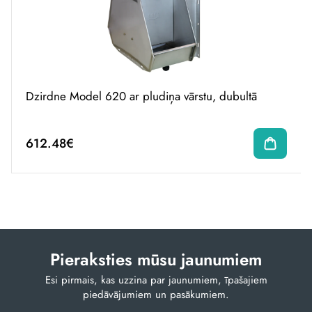
Dzirdne Model 620 ar pludiņa vārstu, dubultā
612.48€
Pieraksties mūsu jaunumiem
Esi pirmais, kas uzzina par jaunumiem, īpašajiem
piedāvājumiem un pasākumiem.