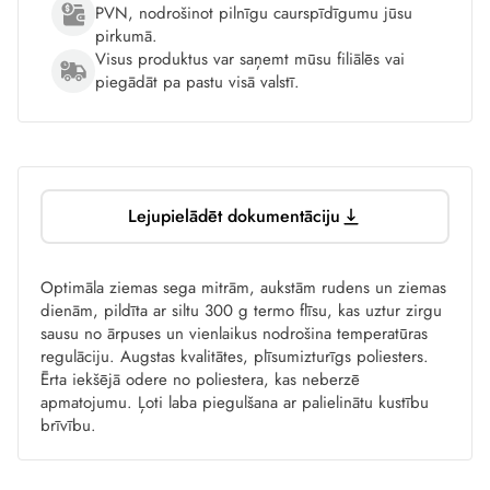
PVN, nodrošinot pilnīgu caurspīdīgumu jūsu
pirkumā.
Visus produktus var saņemt mūsu filiālēs vai
piegādāt pa pastu visā valstī.
Lejupielādēt dokumentāciju
Optimāla ziemas sega mitrām, aukstām rudens un ziemas
dienām, pildīta ar siltu 300 g termo flīsu, kas uztur zirgu
sausu no ārpuses un vienlaikus nodrošina temperatūras
regulāciju. Augstas kvalitātes, plīsumizturīgs poliesters.
Ērta iekšējā odere no poliestera, kas neberzē
apmatojumu. Ļoti laba piegulšana ar palielinātu kustību
brīvību.