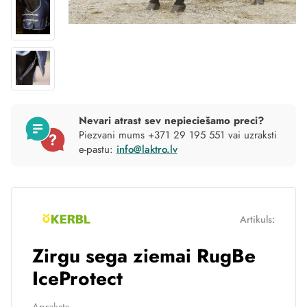
Nevari atrast sev nepieciešamo preci?
Piezvani mums +371 29 195 551 vai uzraksti
e-pastu:
info@laktro.lv
Artikuls:
Zirgu sega ziemai RugBe
IceProtect