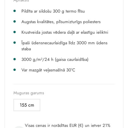
Apraksts
Pildīta ar sildošu 300 g termo flīsu
Augstas kvalitātes, plīsumizturīgs poliesters
Krustveida jostas vēdera daļā ar elastīgu ieliktni
Īpaši ūdensnecaurlaidīga līdz 3000 mm ūdens
staba
3000 g/m²/24 h (gaisa caurlaidība)
Var mazgāt veļasmašīnā 30°C
Muguras garums
155 cm
Visas cenas ir norādītas EUR (€) un ietver 21%