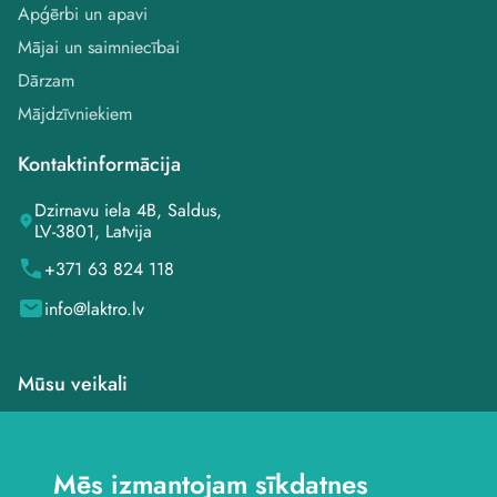
Apģērbi un apavi
Mājai un saimniecībai
Dārzam
Mājdzīvniekiem
Kontaktinformācija
Dzirnavu iela 4B, Saldus,
LV-3801, Latvija
+371 63 824 118
info@laktro.lv
Mūsu veikali
Veikals Saldū, Dzirnavu
iela 4B
Mēs izmantojam sīkdatnes
Veikals Saldū, Kuldīgas