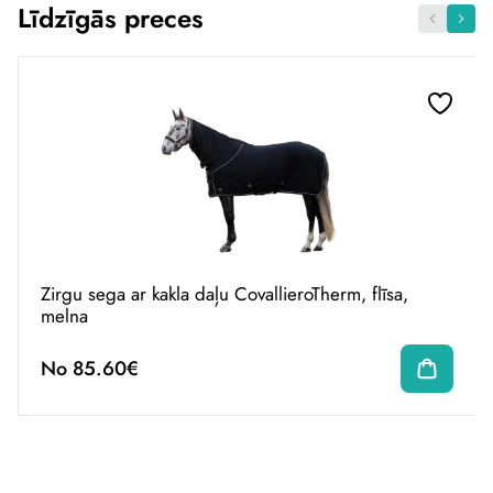
Līdzīgās preces
Zirgu sega ar kakla daļu CovallieroTherm, flīsa,
melna
No 85.60€