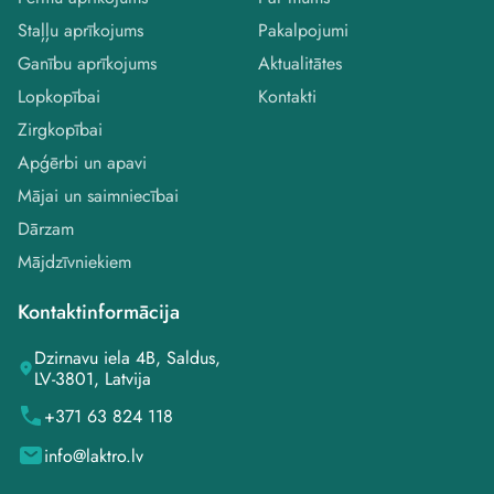
Staļļu aprīkojums
Pakalpojumi
Ganību aprīkojums
Aktualitātes
Lopkopībai
Kontakti
Zirgkopībai
Apģērbi un apavi
Mājai un saimniecībai
Dārzam
Mājdzīvniekiem
Kontaktinformācija
Dzirnavu iela 4B, Saldus,
LV-3801, Latvija
+371 63 824 118
info@laktro.lv