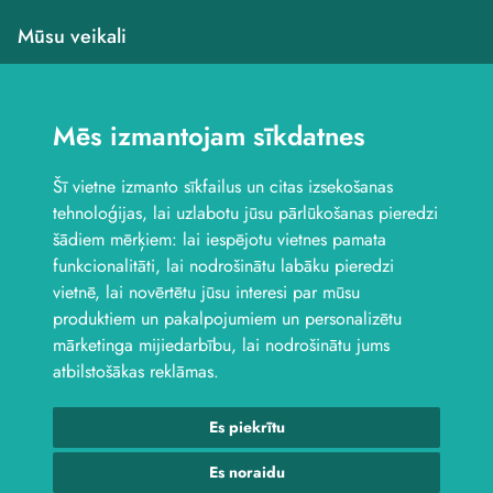
Mūsu veikali
Veikals Saldū, Dzirnavu
iela 4B
Mēs izmantojam sīkdatnes
Veikals Saldū, Kuldīgas
iela 1
Šī vietne izmanto sīkfailus un citas izsekošanas
Veikals Jelgavā, Aviācijas
iela 8B
tehnoloģijas, lai uzlabotu jūsu pārlūkošanas pieredzi
Seko mums
šādiem mērķiem:
lai iespējotu vietnes pamata
funkcionalitāti
,
lai nodrošinātu labāku pieredzi
vietnē
,
lai novērtētu jūsu interesi par mūsu
produktiem un pakalpojumiem un personalizētu
mārketinga mijiedarbību
,
lai nodrošinātu jums
atbilstošākas reklāmas
.
Es piekrītu
© 2026 Laktro. Visas tiesības aizsargātas.
webbuilding.lv
interneta
veikalu izstrāde
Es noraidu