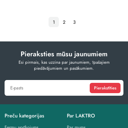
1
2
3
Pieraksties mūsu jaunumiem
Esi pirmais, kas uzzina par jaunumiem, īpašajiem
piedāvājumiem un pasākumiem.
Pierakstīties
Preču kategorijas
Par LAKTRO
Fermu aprīkojums
Par mums