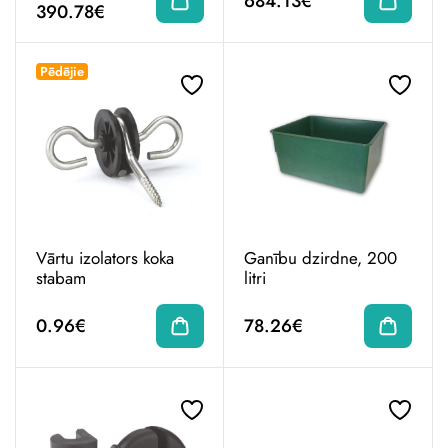
684.13€
390.78€
Pēdējie
Vārtu izolators koka
Ganību dzirdne, 200
stabam
litri
0.96€
78.26€