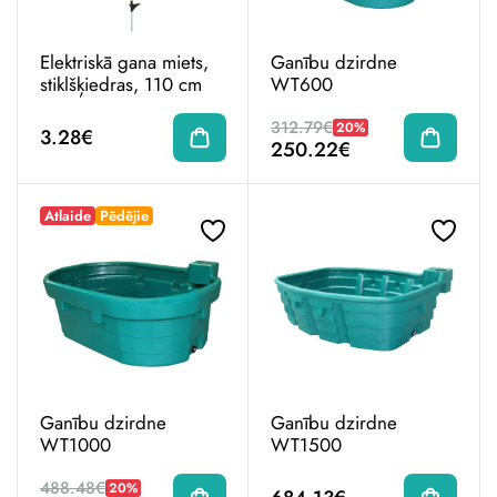
Elektriskā gana miets,
Ganību dzirdne
stiklšķiedras, 110 cm
WT600
312.79€
20%
3.28€
250.22€
Atlaide
Pēdējie
Ganību dzirdne
Ganību dzirdne
WT1000
WT1500
488.48€
20%