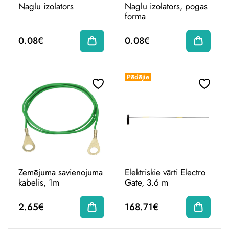
Naglu izolators
Naglu izolators, pogas
forma
0.08€
0.08€
Pēdējie
Zemējuma savienojuma
Elektriskie vārti Electro
kabelis, 1m
Gate, 3.6 m
2.65€
168.71€