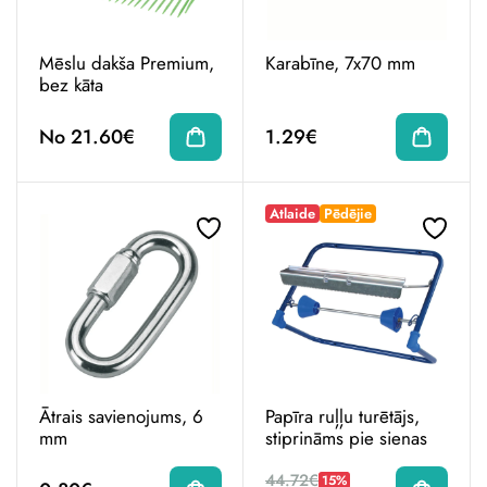
Mēslu dakša Premium,
Karabīne, 7x70 mm
bez kāta
No 21.60€
1.29€
Atlaide
Pēdējie
Ātrais savienojums, 6
Papīra ruļļu turētājs,
mm
stiprināms pie sienas
44.72€
15%