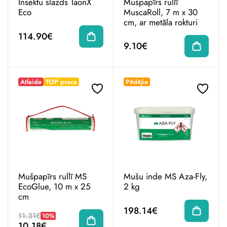
Insektu slazds TaonX
Mušpapīrs rullī
Eco
MuscaRoll, 7 m x 30
cm, ar metāla rokturi
114.90€
9.10€
Atlaide
TOP prece
Pēdējie
Mušpapīrs rullī MS
Mušu inde MS Aza-Fly,
EcoGlue, 10 m x 25
2 kg
cm
198.14€
11.31€
10%
10.18€