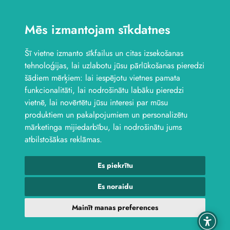
Veikals Saldū, Dzirnavu
iela 4B
Mēs izmantojam sīkdatnes
Veikals Saldū, Kuldīgas
iela 1
Šī vietne izmanto sīkfailus un citas izsekošanas
Veikals Jelgavā, Aviācijas
iela 8B
tehnoloģijas, lai uzlabotu jūsu pārlūkošanas pieredzi
Seko mums
šādiem mērķiem:
lai iespējotu vietnes pamata
funkcionalitāti
,
lai nodrošinātu labāku pieredzi
vietnē
,
lai novērtētu jūsu interesi par mūsu
produktiem un pakalpojumiem un personalizētu
mārketinga mijiedarbību
,
lai nodrošinātu jums
atbilstošākas reklāmas
.
Es piekrītu
© 2026 Laktro. Visas tiesības aizsargātas.
webbuilding.lv
interneta
veikalu izstrāde
Es noraidu
Atteikuma veidlapa
Mainīt manas preferences
Privātuma politika
Lietošanas noteikumi