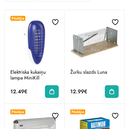
Pēdējie
Elektriska kukaiņu
Žurku slazds Luna
lampa MiniKill
12.49€
12.99€
Pēdējie
Pēdējie