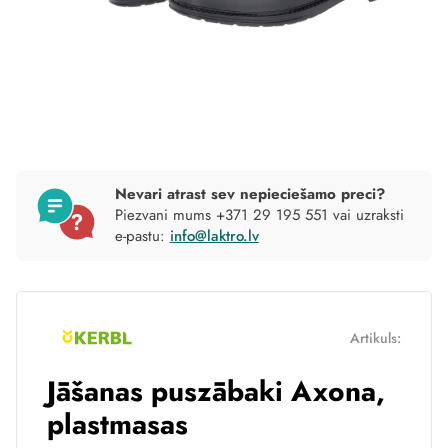
Nevari atrast sev nepieciešamo preci?
Piezvani mums +371 29 195 551 vai uzraksti
e-pastu:
info@laktro.lv
Artikuls:
Jāšanas puszābaki Axona,
plastmasas