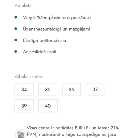
Apraksts
Viegli tīrāmi plastmasas puszābaki
Ūdensnecaurlaidīgi un mazgājami
Elastīga potītes siksna
Ar neslīdošu zoli
Zābaku izmērs
34
35
36
37
39
40
Visas cenas ir norādītas EUR (€) un ietver 21%
PVN, nodrošinot pilnīgu caurspīdīgumu jūsu