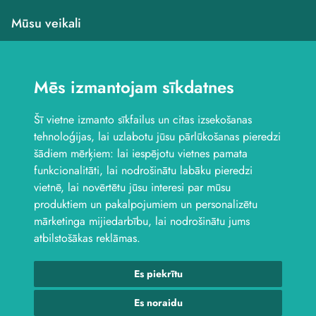
Mūsu veikali
Veikals Saldū, Dzirnavu
iela 4B
Mēs izmantojam sīkdatnes
Veikals Saldū, Kuldīgas
iela 1
Šī vietne izmanto sīkfailus un citas izsekošanas
Veikals Jelgavā, Aviācijas
iela 8B
tehnoloģijas, lai uzlabotu jūsu pārlūkošanas pieredzi
Seko mums
šādiem mērķiem:
lai iespējotu vietnes pamata
funkcionalitāti
,
lai nodrošinātu labāku pieredzi
vietnē
,
lai novērtētu jūsu interesi par mūsu
produktiem un pakalpojumiem un personalizētu
mārketinga mijiedarbību
,
lai nodrošinātu jums
atbilstošākas reklāmas
.
Es piekrītu
© 2026 Laktro. Visas tiesības aizsargātas.
webbuilding.lv
interneta
veikalu izstrāde
Es noraidu