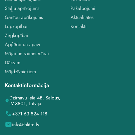
Staļļu aprīkojums
Pakalpojumi
Ganību aprīkojums
Aktualitātes
Lopkopībai
Kontakti
Zirgkopībai
Apģērbi un apavi
Mājai un saimniecībai
Dārzam
Mājdzīvniekiem
Kontaktinformācija
Dzirnavu iela 4B, Saldus,
LV-3801, Latvija
+371 63 824 118
info@laktro.lv