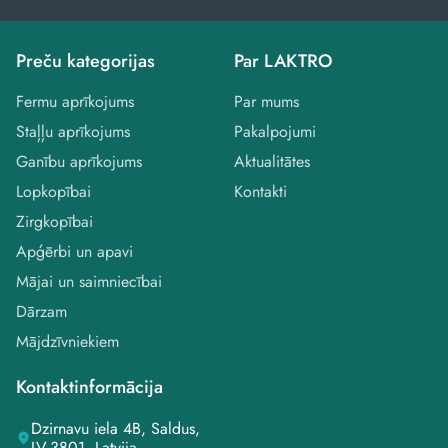
Preču kategorijas
Par LAKTRO
Fermu aprīkojums
Par mums
Staļļu aprīkojums
Pakalpojumi
Ganību aprīkojums
Aktualitātes
Lopkopībai
Kontakti
Zirgkopībai
Apģērbi un apavi
Mājai un saimniecībai
Dārzam
Mājdzīvniekiem
Kontaktinformācija
Dzirnavu iela 4B, Saldus,
LV-3801, Latvija