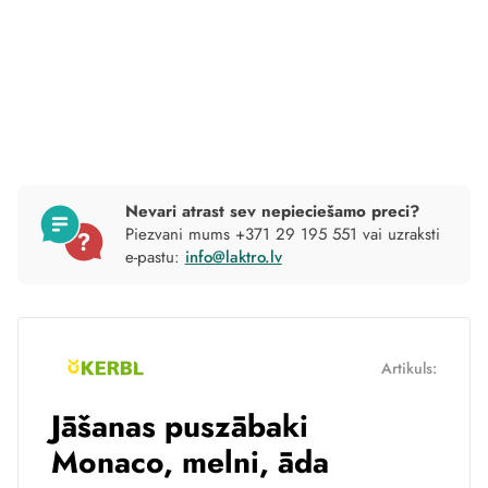
Nevari atrast sev nepieciešamo preci?
Piezvani mums +371 29 195 551 vai uzraksti
e-pastu:
info@laktro.lv
Artikuls:
Jāšanas puszābaki
Monaco, melni, āda