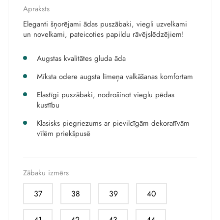
Apraksts
Eleganti šņorējami ādas puszābaki, viegli uzvelkami
un novelkami, pateicoties papildu rāvējslēdzējiem!
Augstas kvalitātes gluda āda
Mīksta odere augsta līmeņa valkāšanas komfortam
Elastīgi puszābaki, nodrošinot vieglu pēdas
kustību
Klasisks piegriezums ar pievilcīgām dekoratīvām
vīlēm priekšpusē
Zābaku izmērs
37
38
39
40
41
42
43
44