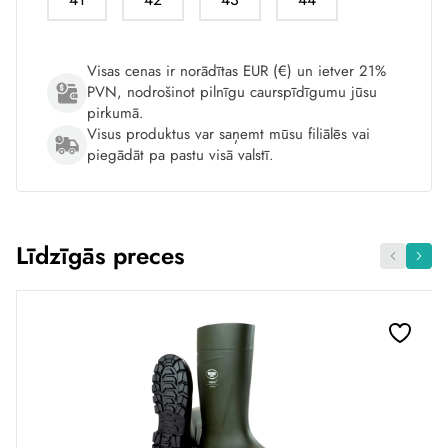
Visas cenas ir norādītas EUR (€) un ietver 21%
PVN, nodrošinot pilnīgu caurspīdīgumu jūsu
pirkumā.
Visus produktus var saņemt mūsu filiālēs vai
piegādāt pa pastu visā valstī.
Līdzīgās preces