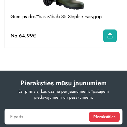
Gumijas drošības zābaki S5 Steplite Easygrip
No 64.99€
Pieraksties mūsu jaunumiem
Esi pirmais, kas uzzina par jaunumiem, īpašajiem
piedāvājumiem un pasākumiem.
Pierakstīties