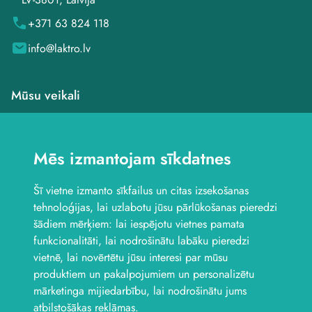
+371 63 824 118
info@laktro.lv
Mūsu veikali
Veikals Saldū, Dzirnavu
iela 4B
Mēs izmantojam sīkdatnes
Veikals Saldū, Kuldīgas
iela 1
Šī vietne izmanto sīkfailus un citas izsekošanas
Veikals Jelgavā, Aviācijas
iela 8B
tehnoloģijas, lai uzlabotu jūsu pārlūkošanas pieredzi
Seko mums
šādiem mērķiem:
lai iespējotu vietnes pamata
funkcionalitāti
,
lai nodrošinātu labāku pieredzi
vietnē
,
lai novērtētu jūsu interesi par mūsu
produktiem un pakalpojumiem un personalizētu
mārketinga mijiedarbību
,
lai nodrošinātu jums
atbilstošākas reklāmas
.